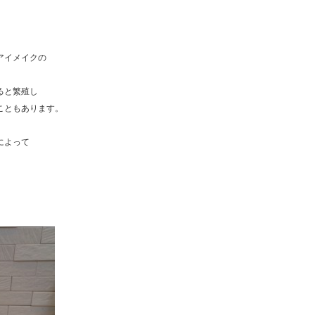
アイメイクの
ると繁殖し
こともあります。
によって
。