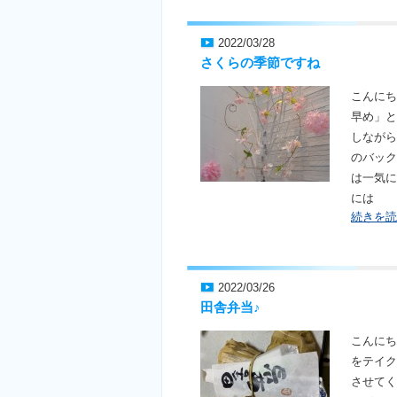
2022/03/28
さくらの季節ですね
こんにち
早め」と
しながら
のバック
は一気に
には
続きを読
2022/03/26
田舎弁当♪
こんにち
をテイク
させてく