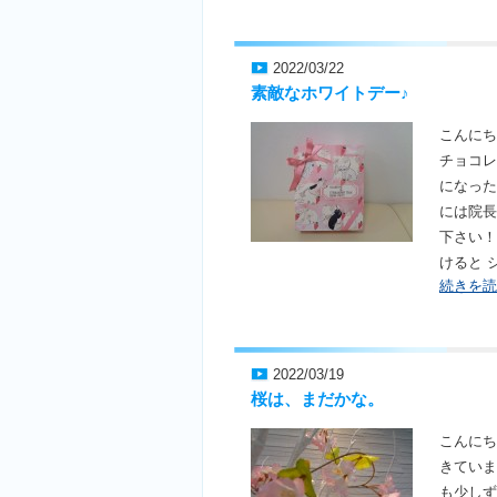
2022/03/22
素敵なホワイトデー♪
こんにち
チョコレ
になった
には院長
下さい！
けると 
続きを読
2022/03/19
桜は、まだかな。
こんにち
きていま
も少しず