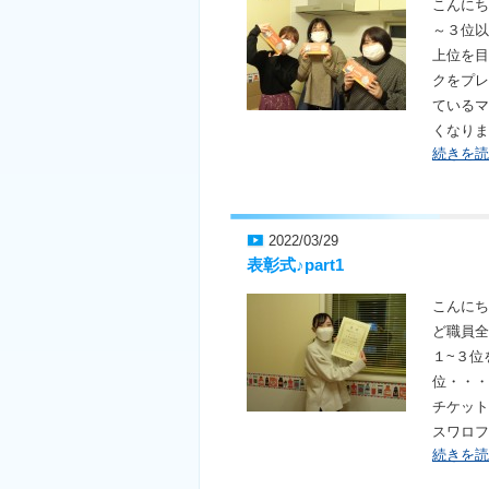
こんにち
～３位以
上位を目
クをプレ
ているマ
くなりま
続きを読
2022/03/29
表彰式♪part1
こんにち
ど職員全
１~３位
位・・・
チケット
スワロフ
続きを読