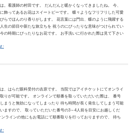
は。看護師の村田です。 だんだんと暖かくなってきましたね。 今、
に飾ってあるお花はスイートピーです。 蝶々ようなフリフリした可愛
びらでほんのり香りがします。 花言葉には門出、蝶のように飛躍する
人生の節目や新たな旅立ちを 祝うのにぴったりな意味がつけられてい
今の時期にぴったりなお花です。 お手洗いに行かれた際は見て下さい
む
は、はらだ眼科受付の吉原です。 当院ではアイチケットにてオンライ
取りが可能です。 オンラインで順番を取っていただいた際は、 番号
しまうと無効になってしまったり 待ち時間が長く発生してしまう可能
いますので、 取っていただいた番号の3～4人前を目安にお越しくだ
オンラインの他にもお電話にて順番取りを行っておりますので、 待ち
む