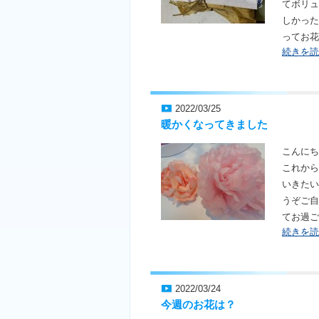
てボリュ
しかった
ってお花
続きを読
2022/03/25
暖かくなってきました
こんにち
これから
いきたい
うぞご自
てお過ご
続きを読
2022/03/24
今週のお花は？