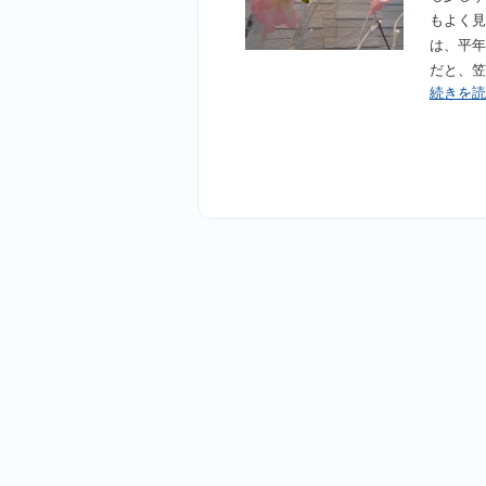
もよく見
は、平年
だと、笠
続きを読