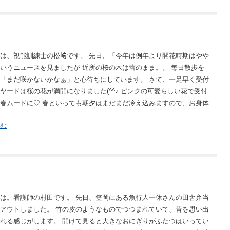
は、視能訓練士の松﨑です。 先日、「今年は例年より開花時期はやや
いうニュースを見ましたが 近所の桜の木は蕾のまま。。 毎日散歩を
「まだ咲かないかなぁ」と心待ちにしています。 さて、一足早く受付
ヤードは桜の花が満開になりました(^^♪ ピンクの可愛らしい花で受付
春ムードに♡ 春といっても朝夕はまだまだ冷え込みますので、お身体
む
は。看護師の村田です。 先日、笠岡にある魚行人一休さんの田舎弁当
アウトしました。 竹の皮のようなものでつつまれていて、昔を思い出
れる感じがします。 開けて見ると大きなおにぎりがふたつはいってい