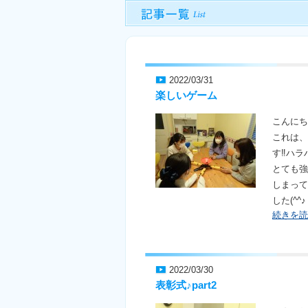
2022/03/31
楽しいゲーム
こんにち
これは、
す‼ハラ
とても強
しまって
した(^^♪
続きを読
2022/03/30
表彰式♪part2