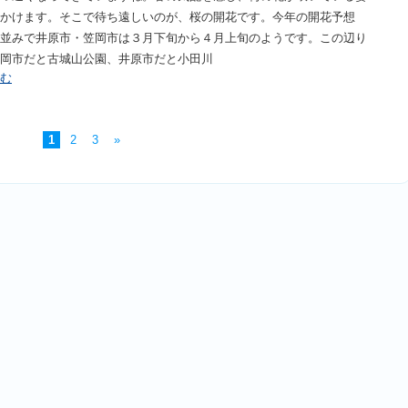
かけます。そこで待ち遠しいのが、桜の開花です。今年の開花予想
並みで井原市・笠岡市は３月下旬から４月上旬のようです。この辺り
岡市だと古城山公園、井原市だと小田川
む
1
2
3
»