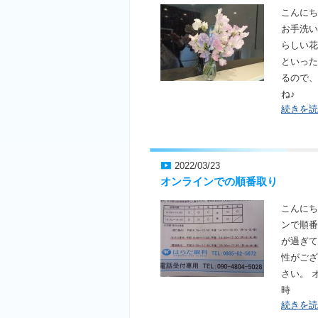
こんにち
お手洗い
らしい花
といった
るので、
ね♪
続きを読
2022/03/23
オンラインでの順番取り
こんにち
ンで順番
が過ぎて
性がござ
さい。 
時
続きを読