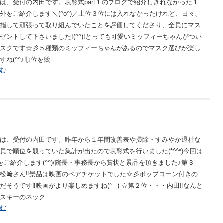
は、受付の内田です。表彰式part１のブログで紹介しきれなかった１
外をご紹介します＼(^o^)／上位３位には入れなかったけれど、日々、
指して頑張って取り組んでいたことを評価してくださり、全員にマス
ゼントして下さいました!(^^)!とっても可愛いミッフィーちゃんがつい
スクです☆彡５種類のミッフィーちゃんがあるのでマスク選びが楽し
すね(^^♪順位を競
む
は、受付の内田です。昨年から１年間改善表や掃除・すみやか退社な
員で順位を競っていた集計が出たので表彰式を行いました(*^^*)今回は
をご紹介します(^^)/院長・事務長から賞状と景品を頂きました♪第３
松﨑さん‼景品は映画のペアチケットでした☆彡ポップコーン付きの
だそうです‼映画がより楽しめますね(^_-)-☆第２位・・・内田‼なんと
スキーのネック
む