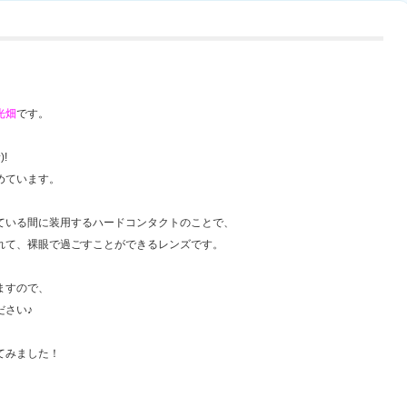
光畑
です。
!
めています。
ている間に装用するハードコンタクトのことで、
れて、裸眼で過ごすことができるレンズです。
ますので、
ださい♪
てみました！