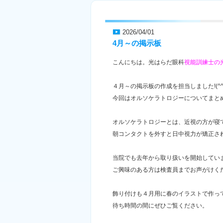
2026/04/01
4月～の掲示板
こんにちは。光はらだ眼科
視能訓練士の
４月～の掲示板の作成を担当しました!(^^)
今回はオルソケラトロジーについてまと
オルソケラトロジーとは、近視の方が寝
朝コンタクトを外すと日中視力が矯正さ
当院でも去年から取り扱いを開始してい
ご興味のある方は検査員までお声がけく
飾り付けも４月用に春のイラストで作っ
待ち時間の間にぜひご覧ください。