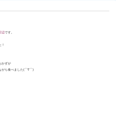
田辺
です。
た！
おかずが
がら食べました(⌒∇⌒)