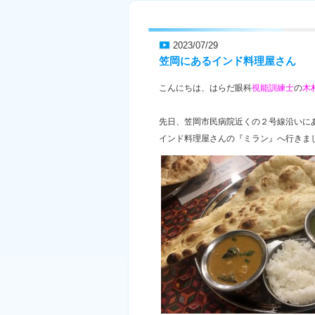
2023/07/29
笠岡にあるインド料理屋さん
こんにちは、はらだ眼科
視能訓練士
の
木
先日、笠岡市民病院近くの２号線沿いに
インド料理屋さんの『ミラン』へ行きま