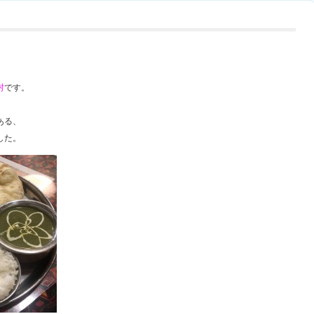
村
です。
ある、
した。