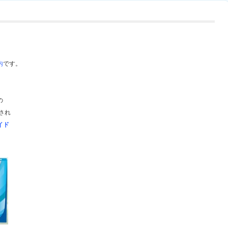
内
です。
の
され
イド