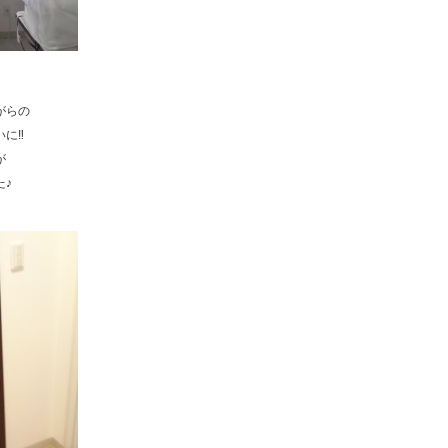
がらの
いに‼
が
た♪