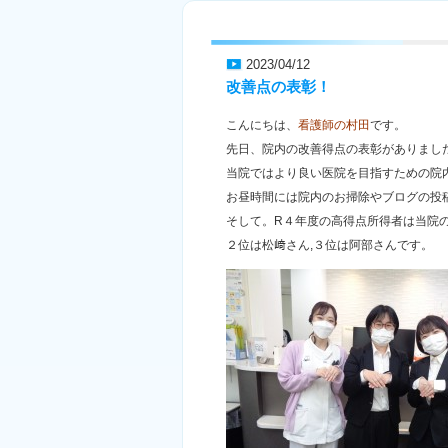
2023/04/12
改善点の表彰！
こんにちは、
看護師の村田
です。
先日、院内の改善得点の表彰がありまし
当院ではより良い医院を目指すための院
お昼時間には院内のお掃除やブログの投
そして。R４年度の高得点所得者は当院
２位は松﨑さん,３位は阿部さんです。