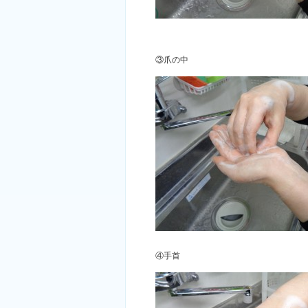
③爪の中
④手首