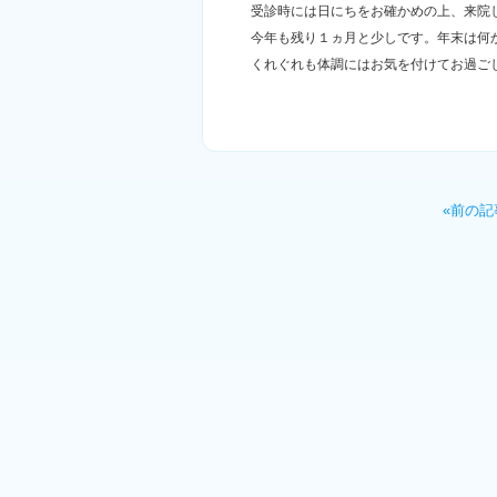
受診時には日にちをお確かめの上、来院
今年も残り１ヵ月と少しです。年末は何
くれぐれも体調にはお気を付けてお過ごしく
«前の記