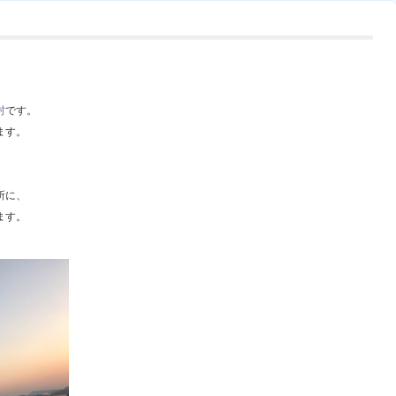
村
です。
ます。
所に、
ます。