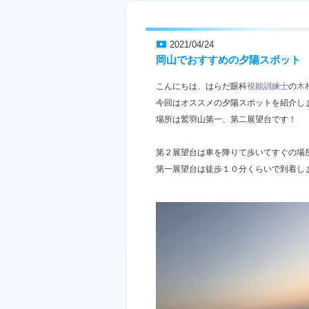
2021/04/24
岡山でおすすめの夕陽スポット
こんにちは、はらだ眼科
視能訓練士
の
木
今回はオススメの夕陽スポットを紹介し
場所は鷲羽山第一、第二展望台です！
第２展望台は車を降りて歩いてすぐの場
第一展望台は徒歩１０分くらいで到着し