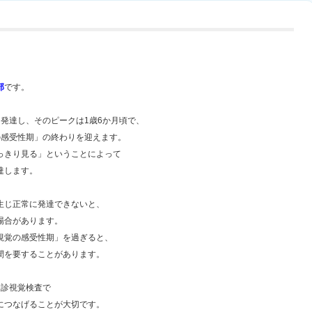
部
です。
発達し、そのピークは1歳6か月頃で、
の感受性期」の終わりを迎えます。
っきり見る」ということによって
発達します。
生じ正常に発達できないと、
場合があります。
視覚の感受性期」を過ぎると、
間を要することがあります。
健診視覚検査で
につなげることが大切です。