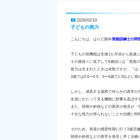
2026/02/10
子どもの視力
こんにちは、はらだ眼科
視能訓練士の阿
子どもの視機能は生後1か月頃から急速に
その後徐々に低下して8歳頃には「視覚
視力は生まれたときは未熟ですが、「は
3歳では0.6〜0.9、5〜6歳で1.0以上に
しかし、成長する過程で何らかの異常が
生涯にわたって見る機能に影響を及ぼす
また、弱視や斜視などの異常の発見が「
十分な視力が得られないことや治療に時
そのため、視覚の感受性期に行う3歳児
弱視や斜視などの異常を発見し早く治療