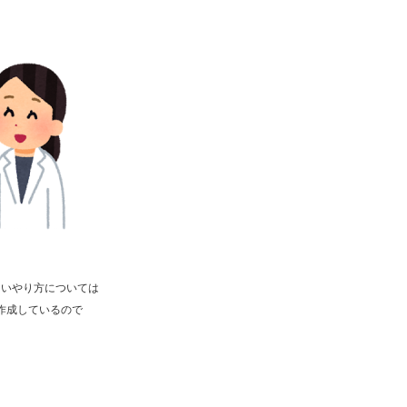
しいやり方については
を作成しているので
。