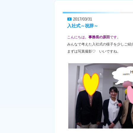
2017/03/31
入社式～祝辞～
こんにちは。
事務長の原田
です。
みんなで考えた入社式の様子を少しご紹
まずは写真撮影♡ いいですね。