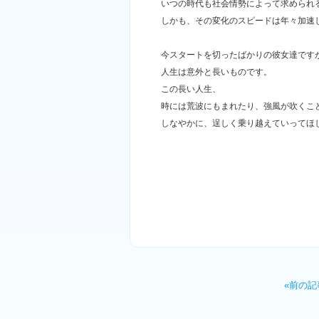
いつの時代も社会情勢によって求められ
しかも、その変化のスピードは年々加速
今スタートを切ったばかりの彼女達です
人生は意外と長いものです。
この長い人生、
時には荒波にもまれたり、強風が吹くこ
しなやかに、逞しく乗り越えていってほ
«前の記