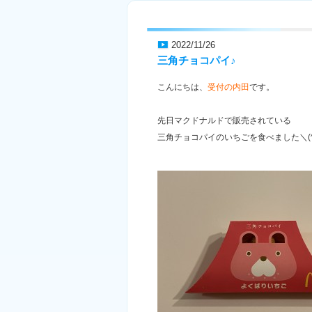
2022/11/26
三角チョコパイ♪
こんにちは、
受付の内田
です。
先日マクドナルドで販売されている
三角チョコパイのいちごを食べました＼(^