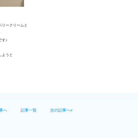
ベリークリームと
)
です♪
しようと
事へ
記事一覧
次の記事へ»