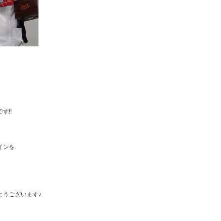
です‼
インを
とうございます♪