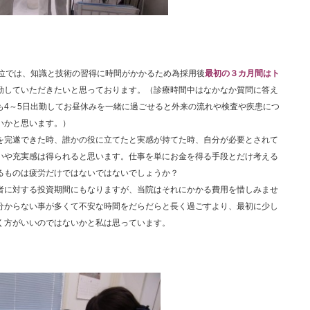
間位では、知識と技術の習得に時間がかかるため為採用後
最初の３カ月間はト
勤していただきたいと思っております。（診療時間中はなかなか質問に答え
も4～5日出勤してお昼休みを一緒に過ごせると外来の流れや検査や疾患につ
いかと思います。）
を完遂できた時、誰かの役に立てたと実感が持てた時、自分が必要とされて
いや充実感は得られると思います。仕事を単にお金を得る手段とだけ考える
るものは疲労だけではないではないでしょうか？
者に対する投資期間にもなりますが、当院はそれにかかる費用を惜しみませ
分からない事が多くて不安な時間をだらだらと長く過ごすより、最初に少し
く方がいいのではないかと私は思っています。