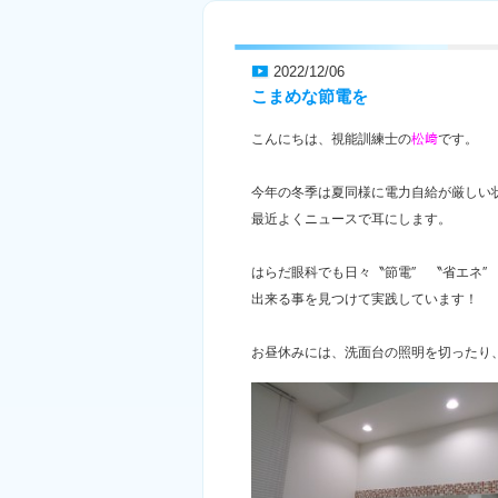
2022/12/06
こまめな節電を
こんにちは、視能訓練士の
松﨑
です。
今年の冬季は夏同様に電力自給が厳しい
最近よくニュースで耳にします。
はらだ眼科でも日々〝節電″ 〝省エネ″
出来る事を見つけて実践しています！
お昼休みには、洗面台の照明を切ったり